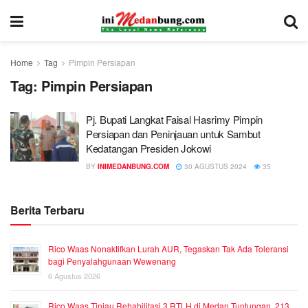
Home
Tag
Pimpin Persiapan
Tag:
Pimpin Persiapan
Pj. Bupati Langkat Faisal Hasrimy Pimpin
Persiapan dan Peninjauan untuk Sambut
Kedatangan Presiden Jokowi
BY
INIMEDANBUNG.COM
30 AGUSTUS 2024
35
Berita Terbaru
Rico Waas Nonaktifkan Lurah AUR, Tegaskan Tak Ada Toleransi
bagi Penyalahgunaan Wewenang
6 Agustus 2026
Rico Waas Tinjau Rehabilitasi 3 RTLH di Medan Tuntungan, 213