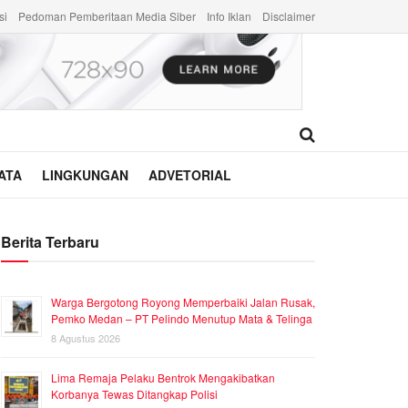
si
Pedoman Pemberitaan Media Siber
Info Iklan
Disclaimer
ATA
LINGKUNGAN
ADVETORIAL
Berita Terbaru
Warga Bergotong Royong Memperbaiki Jalan Rusak,
Pemko Medan – PT Pelindo Menutup Mata & Telinga
8 Agustus 2026
Lima Remaja Pelaku Bentrok Mengakibatkan
Korbanya Tewas Ditangkap Polisi