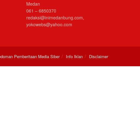
Medan
061 – 6850370
redaksi@inimedanbung.com,
yokowebs@yahoo.com
doman Pemberitaan Media Siber
Info Iklan
Disclaimer