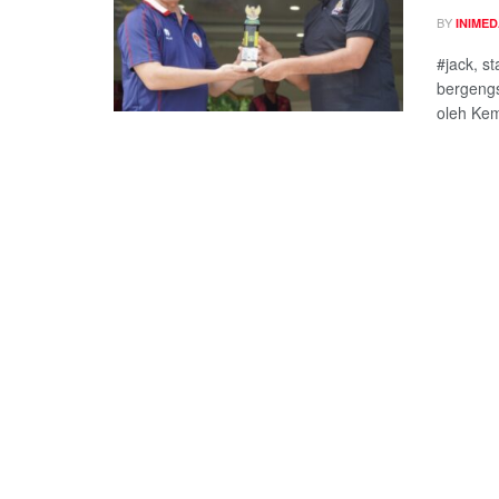
BY
INIME
#jack, s
bergengs
oleh Kem