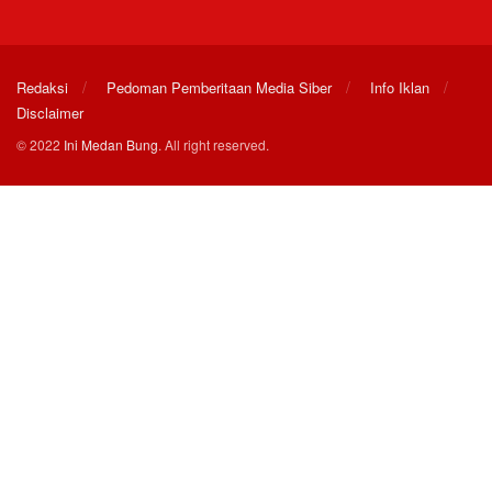
Redaksi
Pedoman Pemberitaan Media Siber
Info Iklan
Disclaimer
© 2022
Ini Medan Bung
. All right reserved.