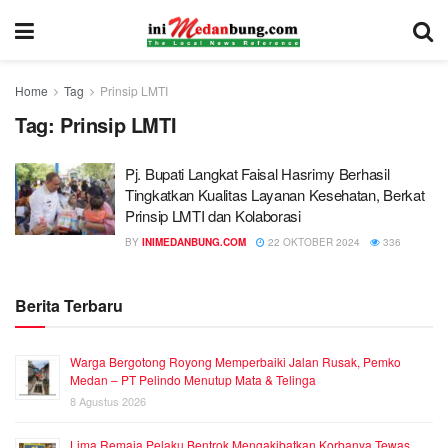
Home
Tag
Prinsip LMTI
Tag:
Prinsip LMTI
Pj. Bupati Langkat Faisal Hasrimy Berhasil
Tingkatkan Kualitas Layanan Kesehatan, Berkat
Prinsip LMTI dan Kolaborasi
BY
INIMEDANBUNG.COM
22 OKTOBER 2024
336
Berita Terbaru
Warga Bergotong Royong Memperbaiki Jalan Rusak, Pemko
Medan – PT Pelindo Menutup Mata & Telinga
8 Agustus 2026
Lima Remaja Pelaku Bentrok Mengakibatkan Korbanya Tewas