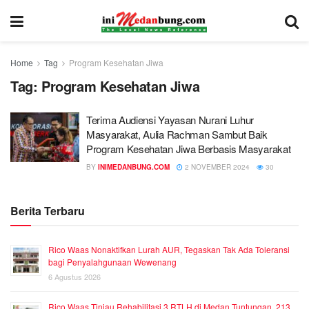
Home
Tag
Program Kesehatan Jiwa
Tag:
Program Kesehatan Jiwa
Terima Audiensi Yayasan Nurani Luhur
Masyarakat, Aulia Rachman Sambut Baik
Program Kesehatan Jiwa Berbasis Masyarakat
BY
INIMEDANBUNG.COM
2 NOVEMBER 2024
30
Berita Terbaru
Rico Waas Nonaktifkan Lurah AUR, Tegaskan Tak Ada Toleransi
bagi Penyalahgunaan Wewenang
6 Agustus 2026
Rico Waas Tinjau Rehabilitasi 3 RTLH di Medan Tuntungan, 213