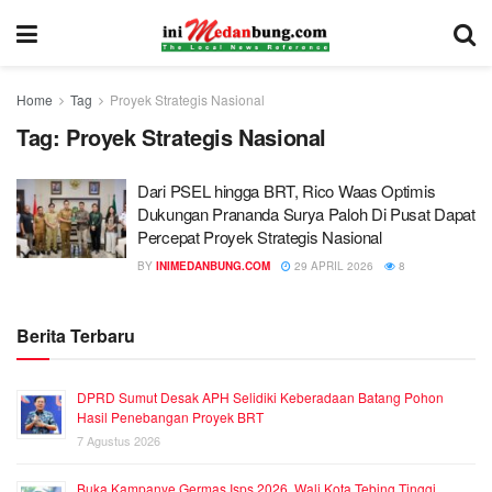
Home
Tag
Proyek Strategis Nasional
Tag:
Proyek Strategis Nasional
Dari PSEL hingga BRT, Rico Waas Optimis
Dukungan Prananda Surya Paloh Di Pusat Dapat
Percepat Proyek Strategis Nasional
BY
INIMEDANBUNG.COM
29 APRIL 2026
8
Berita Terbaru
DPRD Sumut Desak APH Selidiki Keberadaan Batang Pohon
Hasil Penebangan Proyek BRT
7 Agustus 2026
Buka Kampanye Germas Isps 2026, Wali Kota Tebing Tinggi