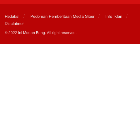
Redaksi
Pedoman Pemberitaan Media Siber
Info Iklan
Disclaimer
© 2022
Ini Medan Bung
. All right reserved.