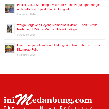
Politisi Golkar Sambangi LVRI Napak Tilas Perjuangan Bangsa
Ajak SMA Sederajat di Binjai – Langkat
9 Agustus 2026
Warga Bergotong Royong Memperbaiki Jalan Rusak, Pemko
Medan – PT Pelindo Menutup Mata & Telinga
8 Agustus 2026
Lima Remaja Pelaku Bentrok Mengakibatkan Korbanya Tewas
Ditangkap Polisi
8 Agustus 2026