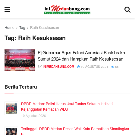
Home
Tag
Raih Kesuksesan
Tag:
Raih Kesuksesan
Pj Gubernur Agus Fatoni Apresiasi Paskibraka
Sumut 2024 dan Harapkan Raih Kesuksesan
BY
INIMEDANBUNG.COM
19 AGUSTUS 2024
55
Berita Terbaru
DPRD Medan: Polisi Harus Usut Tuntas Seluruh Indikasi
Kejanggalan Kematian WLG
10 Agustus 2026
Tertinggal, DPRD Medan Desak Wali Kota Perhatikan Simalingkar
B