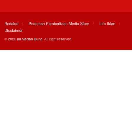
Redaksi
Pedoman Pemberitaan Media Siber
Info Iklan
Disclaimer
© 2022
Ini Medan Bung
. All right reserved.