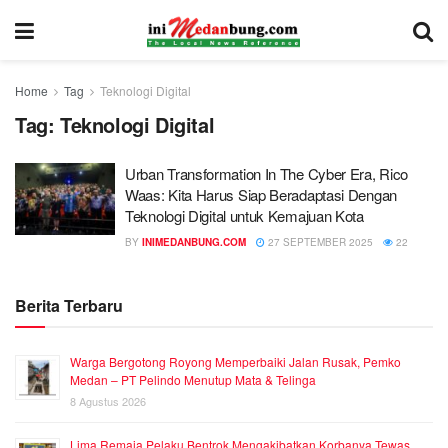
Home
Tag
Teknologi Digital
Tag:
Teknologi Digital
Urban Transformation In The Cyber Era, Rico
Waas: Kita Harus Siap Beradaptasi Dengan
Teknologi Digital untuk Kemajuan Kota
BY
INIMEDANBUNG.COM
27 SEPTEMBER 2025
22
Berita Terbaru
Warga Bergotong Royong Memperbaiki Jalan Rusak, Pemko
Medan – PT Pelindo Menutup Mata & Telinga
8 Agustus 2026
Lima Remaja Pelaku Bentrok Mengakibatkan Korbanya Tewas