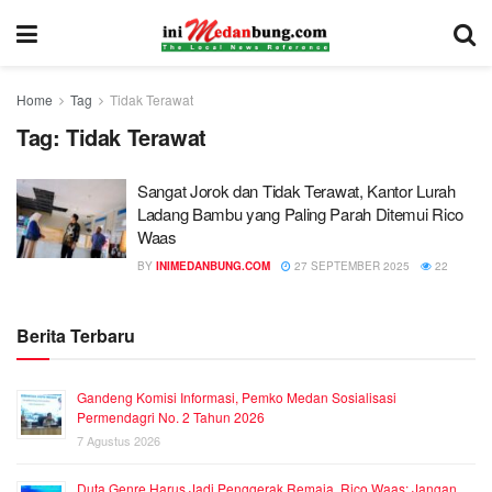
Home
Tag
Tidak Terawat
Tag:
Tidak Terawat
Sangat Jorok dan Tidak Terawat, Kantor Lurah
Ladang Bambu yang Paling Parah Ditemui Rico
Waas
BY
INIMEDANBUNG.COM
27 SEPTEMBER 2025
22
Berita Terbaru
Gandeng Komisi Informasi, Pemko Medan Sosialisasi
Permendagri No. 2 Tahun 2026
7 Agustus 2026
Duta Genre Harus Jadi Penggerak Remaja, Rico Waas: Jangan