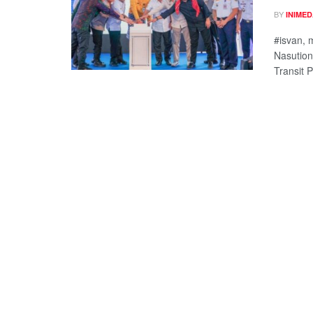
BY
INIME
#isvan, 
Nasution
Transit P