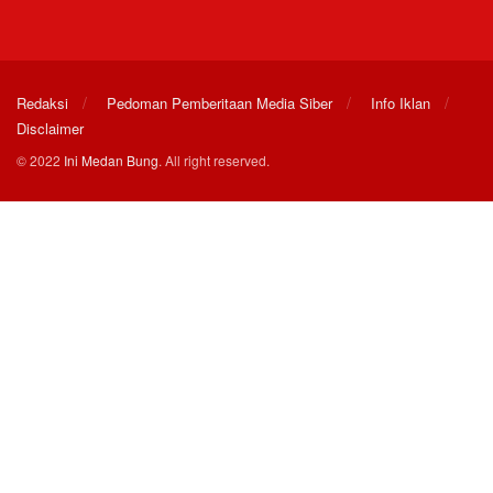
Redaksi
Pedoman Pemberitaan Media Siber
Info Iklan
Disclaimer
© 2022
Ini Medan Bung
. All right reserved.