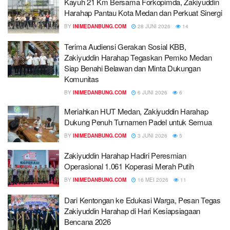
Kayuh 21 Km Bersama Forkopimda, Zakiyuddin
Harahap Pantau Kota Medan dan Perkuat Sinergi
BY
INIMEDANBUNG.COM
28 JUNI 2026
14
Terima Audiensi Gerakan Sosial KBB,
Zakiyuddin Harahap Tegaskan Pemko Medan
Siap Benahi Belawan dan Minta Dukungan
Komunitas
BY
INIMEDANBUNG.COM
6 JUNI 2026
6
Meriahkan HUT Medan, Zakiyuddin Harahap
Dukung Penuh Turnamen Padel untuk Semua
BY
INIMEDANBUNG.COM
3 JUNI 2026
5
Zakiyuddin Harahap Hadiri Peresmian
Operasional 1.061 Koperasi Merah Putih
BY
INIMEDANBUNG.COM
16 MEI 2026
11
Dari Kentongan ke Edukasi Warga, Pesan Tegas
Zakiyuddin Harahap di Hari Kesiapsiagaan
Bencana 2026