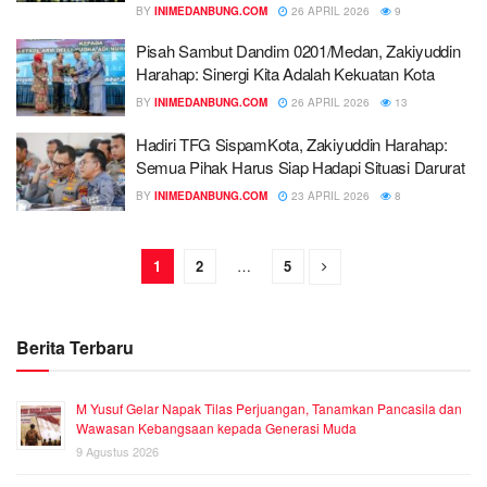
BY
INIMEDANBUNG.COM
26 APRIL 2026
9
Pisah Sambut Dandim 0201/Medan, Zakiyuddin
Harahap: Sinergi Kita Adalah Kekuatan Kota
BY
INIMEDANBUNG.COM
26 APRIL 2026
13
Hadiri TFG SispamKota, Zakiyuddin Harahap:
Semua Pihak Harus Siap Hadapi Situasi Darurat
BY
INIMEDANBUNG.COM
23 APRIL 2026
8
1
2
…
5
Berita Terbaru
M Yusuf Gelar Napak Tilas Perjuangan, Tanamkan Pancasila dan
Wawasan Kebangsaan kepada Generasi Muda
9 Agustus 2026