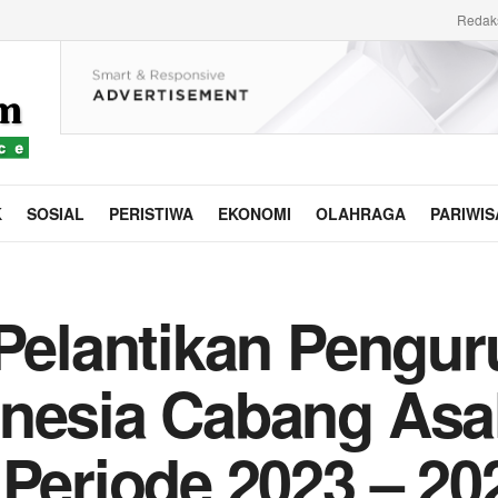
Redak
K
SOSIAL
PERISTIWA
EKONOMI
OLAHRAGA
PARIWIS
 Pelantikan Pengur
onesia Cabang As
 Periode 2023 – 20