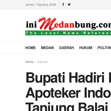
Jumat, 7 Agustus 2026
HOME
MEDAN
DAERAH
HUKUM
POLITI
Home
Daerah
Bupati Hadiri
Apoteker Ind
Tanjung Balai