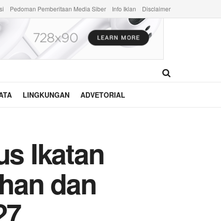
si
Pedoman Pemberitaan Media Siber
Info Iklan
Disclaimer
ATA
LINGKUNGAN
ADVETORIAL
us Ikatan
ahan dan
27