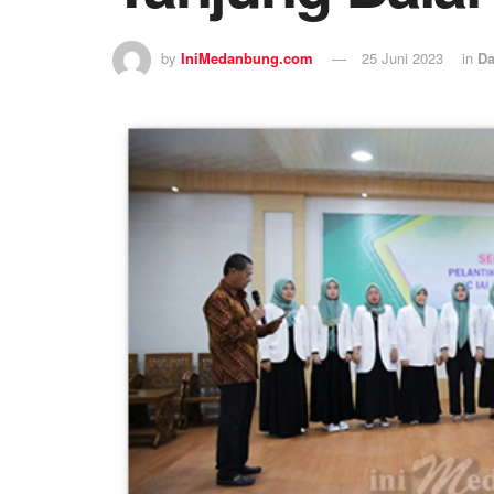
by
IniMedanbung.com
25 Juni 2023
in
Da