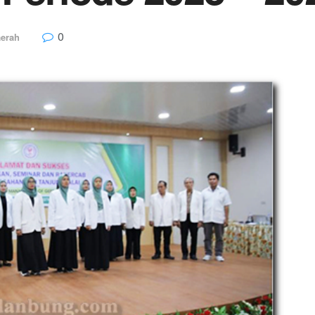
0
erah