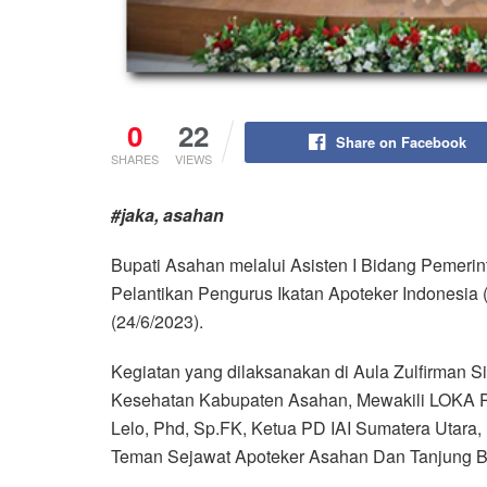
0
22
Share on Facebook
SHARES
VIEWS
#jaka, asahan
Bupati Asahan melalui Asisten I Bidang Pemeri
Pelantikan Pengurus Ikatan Apoteker Indonesia 
(24/6/2023).
Kegiatan yang dilaksanakan di Aula Zulfirman Sir
Kesehatan Kabupaten Asahan, Mewakili LOKA P
Lelo, Phd, Sp.FK, Ketua PD IAI Sumatera Utara, 
Teman Sejawat Apoteker Asahan Dan Tanjung Ba