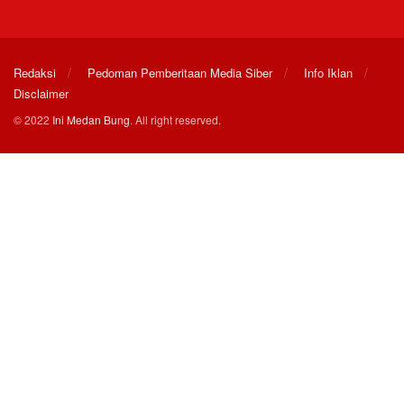
Redaksi
Pedoman Pemberitaan Media Siber
Info Iklan
Disclaimer
© 2022
Ini Medan Bung
. All right reserved.