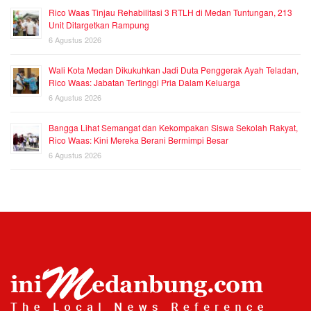
Rico Waas Tinjau Rehabilitasi 3 RTLH di Medan Tuntungan, 213
Unit Ditargetkan Rampung
6 Agustus 2026
Wali Kota Medan Dikukuhkan Jadi Duta Penggerak Ayah Teladan,
Rico Waas: Jabatan Tertinggi Pria Dalam Keluarga
6 Agustus 2026
Bangga Lihat Semangat dan Kekompakan Siswa Sekolah Rakyat,
Rico Waas: Kini Mereka Berani Bermimpi Besar
6 Agustus 2026