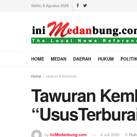
Sabtu, 8 Agustus 2026
HOME
MEDAN
DAERAH
HUKUM
POLITI
Home
Hukum & Kriminal
Tawuran Kemb
“UsusTerburai
by
IniMedanbung.com
4 Juli 2025
in
Huk