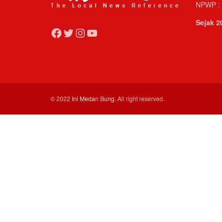
NPWP : 
Sejak 2
Facebook
Twitter
Instagram
YouTube
© 2022
Ini Medan Bung
. All right reserved.