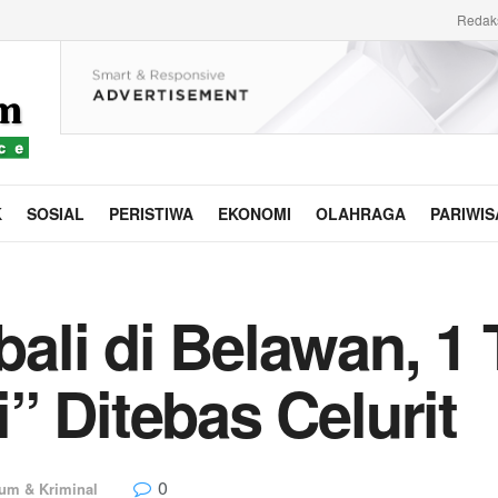
Redak
K
SOSIAL
PERISTIWA
EKONOMI
OLAHRAGA
PARIWIS
ali di Belawan, 1
” Ditebas Celurit
0
um & Kriminal