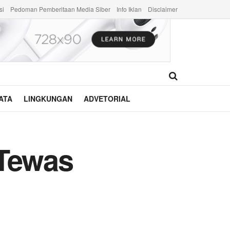
si
Pedoman Pemberitaan Media Siber
Info Iklan
Disclaimer
ATA
LINGKUNGAN
ADVETORIAL
 Tewas