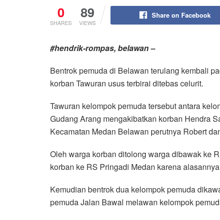
0
89
Share on Facebook
SHARES
VIEWS
#hendrik-rompas, belawan –
Bentrok pemuda di Belawan terulang kembali p
korban Tawuran usus terbirai ditebas celurit.
Tawuran kelompok pemuda tersebut antara ke
Gudang Arang mengakibatkan korban Hendra Sa
Kecamatan Medan Belawan perutnya Robert dan
Oleh warga korban ditolong warga dibawak ke 
korban ke RS Pringadi Medan karena alasannya
Kemudian bentrok dua kelompok pemuda dikawa
pemuda Jalan Bawal melawan kelompok pemuda 