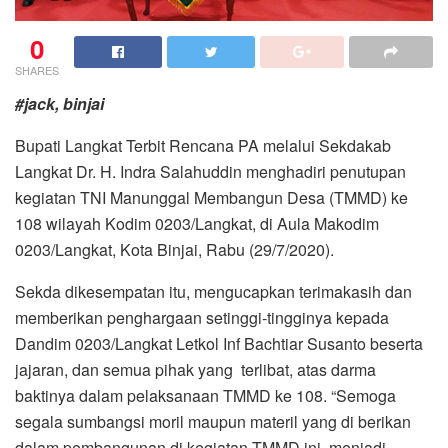
0
SHARES
#jack, binjai
Bupati Langkat Terbit Rencana PA melalui Sekdakab
Langkat Dr. H. Indra Salahuddin menghadiri penutupan
kegiatan TNI Manunggal Membangun Desa (TMMD) ke
108 wilayah Kodim 0203/Langkat, di Aula Makodim
0203/Langkat, Kota Binjai, Rabu (29/7/2020).
Sekda dikesempatan itu, mengucapkan terimakasih dan
memberikan penghargaan setinggi-tingginya kepada
Dandim 0203/Langkat Letkol Inf Bachtiar Susanto beserta
jajaran, dan semua pihak yang terlibat, atas darma
baktinya dalam pelaksanaan TMMD ke 108. “Semoga
segala sumbangsi moril maupun materil yang di berikan
dalam pembangunan di kegiatan TMMD ini, menjadi