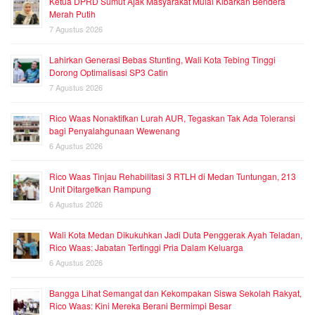
Ketua DPRD Sumut Ajak Masyarakat Mulai Kibarkan Bendera
Merah Putih
7 Agustus 2026
Lahirkan Generasi Bebas Stunting, Wali Kota Tebing Tinggi
Dorong Optimalisasi SP3 Catin
7 Agustus 2026
Rico Waas Nonaktifkan Lurah AUR, Tegaskan Tak Ada Toleransi
bagi Penyalahgunaan Wewenang
6 Agustus 2026
Rico Waas Tinjau Rehabilitasi 3 RTLH di Medan Tuntungan, 213
Unit Ditargetkan Rampung
6 Agustus 2026
Wali Kota Medan Dikukuhkan Jadi Duta Penggerak Ayah Teladan,
Rico Waas: Jabatan Tertinggi Pria Dalam Keluarga
6 Agustus 2026
Bangga Lihat Semangat dan Kekompakan Siswa Sekolah Rakyat,
Rico Waas: Kini Mereka Berani Bermimpi Besar