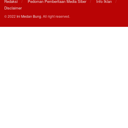
Redaksi
Pedoman Pemberitaan Media Siber
Info Iklan
Disclaimer
© 2022
Ini Medan Bung
. All right reserved.