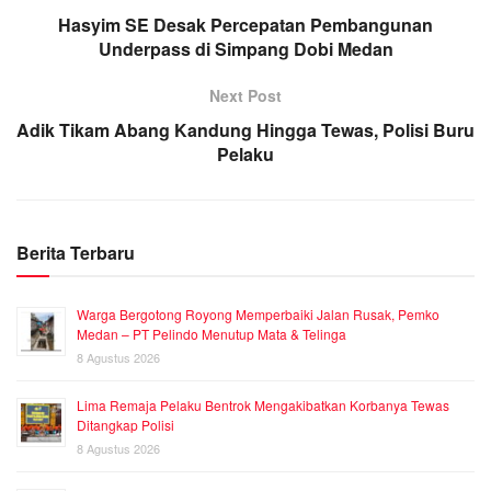
Hasyim SE Desak Percepatan Pembangunan
Underpass di Simpang Dobi Medan
Next Post
Adik Tikam Abang Kandung Hingga Tewas, Polisi Buru
Pelaku
Berita Terbaru
Warga Bergotong Royong Memperbaiki Jalan Rusak, Pemko
Medan – PT Pelindo Menutup Mata & Telinga
8 Agustus 2026
Lima Remaja Pelaku Bentrok Mengakibatkan Korbanya Tewas
Ditangkap Polisi
8 Agustus 2026