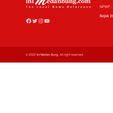
NPWP : 
Sejak 2
Facebook
Twitter
Instagram
YouTube
© 2022
Ini Medan Bung
. All right reserved.