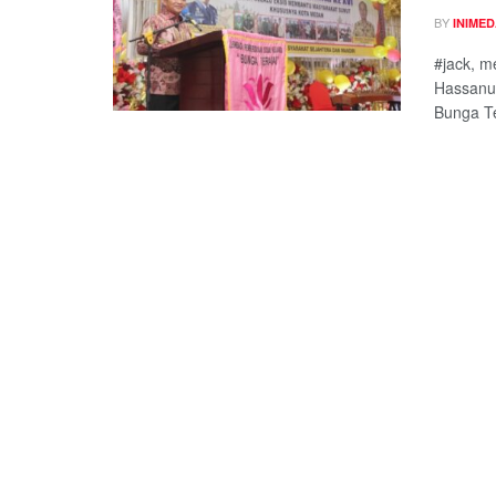
BY
INIME
#jack, m
Hassanu
Bunga Te