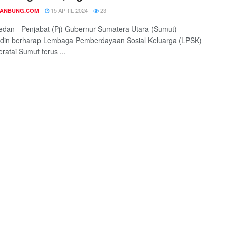
15 APRIL 2024
23
DANBUNG.COM
edan - Penjabat (Pj) Gubernur Sumatera Utara (Sumut)
din berharap Lembaga Pemberdayaan Sosial Keluarga (LPSK)
ratai Sumut terus ...