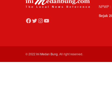
NPWP : 
Sejak 2
Facebook
Twitter
Instagram
YouTube
© 2022
Ini Medan Bung
. All right reserved.