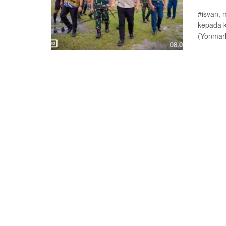
#isvan, 
kepada k
(Yonmarh