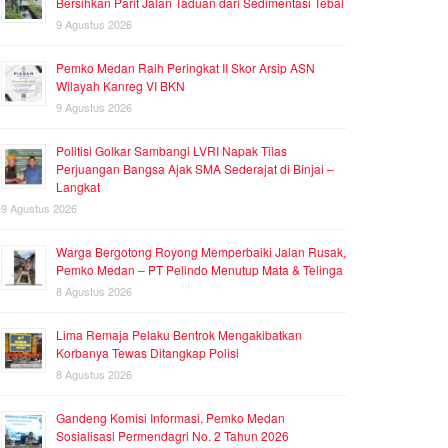
Bersihkan Parit Jalan Taduan dari Sedimentasi Tebal
9 Agustus 2026
Pemko Medan Raih Peringkat II Skor Arsip ASN
Wilayah Kanreg VI BKN
9 Agustus 2026
Politisi Golkar Sambangi LVRI Napak Tilas
Perjuangan Bangsa Ajak SMA Sederajat di Binjai –
Langkat
9 Agustus 2026
Warga Bergotong Royong Memperbaiki Jalan Rusak,
Pemko Medan – PT Pelindo Menutup Mata & Telinga
8 Agustus 2026
Lima Remaja Pelaku Bentrok Mengakibatkan
Korbanya Tewas Ditangkap Polisi
8 Agustus 2026
Gandeng Komisi Informasi, Pemko Medan
Sosialisasi Permendagri No. 2 Tahun 2026