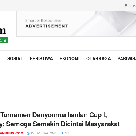
Redak
K
SOSIAL
PERISTIWA
EKONOMI
OLAHRAGA
PARIWIS
 Turnamen Danyonmarhanlan Cup I,
: Semoga Semakin Dicintai Masyarakat
15 JANUARI 2025
33
DANBUNG.COM