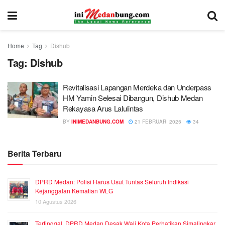
Home
Tag
Dishub
Tag:
Dishub
Revitalisasi Lapangan Merdeka dan Underpass
HM Yamin Selesai Dibangun, Dishub Medan
Rekayasa Arus Lalulintas
BY
INIMEDANBUNG.COM
21 FEBRUARI 2025
34
Berita Terbaru
DPRD Medan: Polisi Harus Usut Tuntas Seluruh Indikasi
Kejanggalan Kematian WLG
10 Agustus 2026
Tertinggal, DPRD Medan Desak Wali Kota Perhatikan Simalingkar