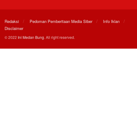
Redaksi
Pedoman Pemberitaan Media Siber
Info Iklan
Disclaimer
© 2022
Ini Medan Bung
. All right reserved.