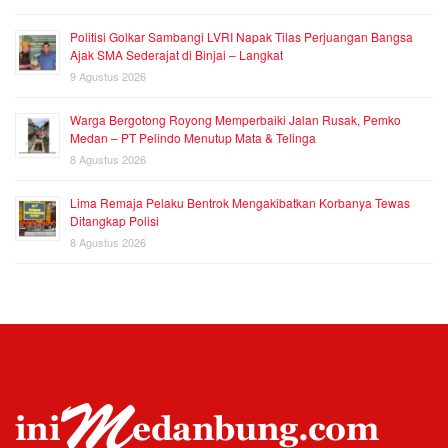
Politisi Golkar Sambangi LVRI Napak Tilas Perjuangan Bangsa
Ajak SMA Sederajat di Binjai – Langkat
9 Agustus 2026
Warga Bergotong Royong Memperbaiki Jalan Rusak, Pemko
Medan – PT Pelindo Menutup Mata & Telinga
8 Agustus 2026
Lima Remaja Pelaku Bentrok Mengakibatkan Korbanya Tewas
Ditangkap Polisi
8 Agustus 2026