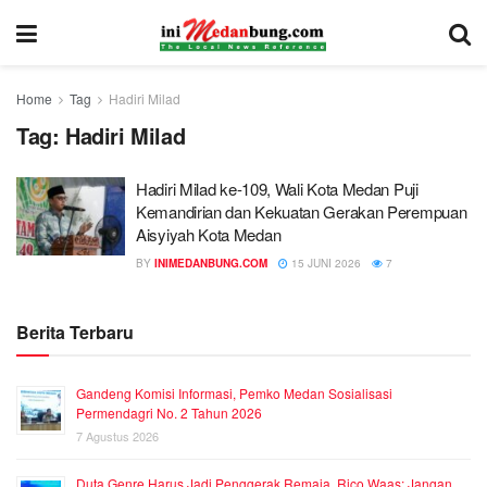
Home
Tag
Hadiri Milad
Tag:
Hadiri Milad
Hadiri Milad ke-109, Wali Kota Medan Puji
Kemandirian dan Kekuatan Gerakan Perempuan
Aisyiyah Kota Medan
BY
INIMEDANBUNG.COM
15 JUNI 2026
7
Berita Terbaru
Gandeng Komisi Informasi, Pemko Medan Sosialisasi
Permendagri No. 2 Tahun 2026
7 Agustus 2026
Duta Genre Harus Jadi Penggerak Remaja, Rico Waas: Jangan