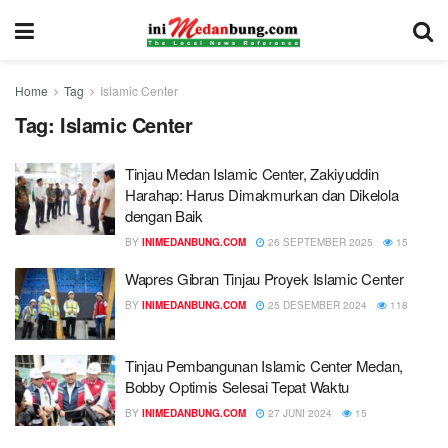
Home
Tag
Islamic Center
Tag:
Islamic Center
Tinjau Medan Islamic Center, Zakiyuddin
Harahap: Harus Dimakmurkan dan Dikelola
dengan Baik
BY
INIMEDANBUNG.COM
26 SEPTEMBER 2025
15
Wapres Gibran Tinjau Proyek Islamic Center
BY
INIMEDANBUNG.COM
25 DESEMBER 2024
118
Tinjau Pembangunan Islamic Center Medan,
Bobby Optimis Selesai Tepat Waktu
BY
INIMEDANBUNG.COM
27 JUNI 2024
15