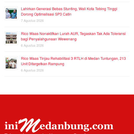
Lahirkan Generasi Bebas Stunting, Wali Kota Tebing Tinggi
Dorong Optimalisasi SP3 Catin
7 Agustus 2026
Rico Waas Nonaktifkan Lurah AUR, Tegaskan Tak Ada Toleransi
bagi Penyalahgunaan Wewenang
6 Agustus 2026
Rico Waas Tinjau Rehabilitasi 3 RTLH di Medan Tuntungan, 213
Unit Ditargetkan Rampung
6 Agustus 2026