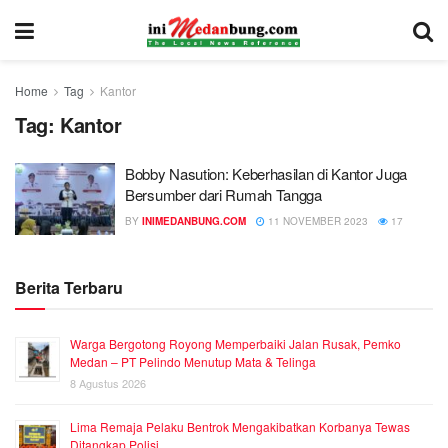
Home
Tag
Kantor
Tag:
Kantor
Bobby Nasution: Keberhasilan di Kantor Juga
Bersumber dari Rumah Tangga
BY
INIMEDANBUNG.COM
11 NOVEMBER 2023
17
Berita Terbaru
Warga Bergotong Royong Memperbaiki Jalan Rusak, Pemko
Medan – PT Pelindo Menutup Mata & Telinga
8 Agustus 2026
Lima Remaja Pelaku Bentrok Mengakibatkan Korbanya Tewas
Ditangkap Polisi