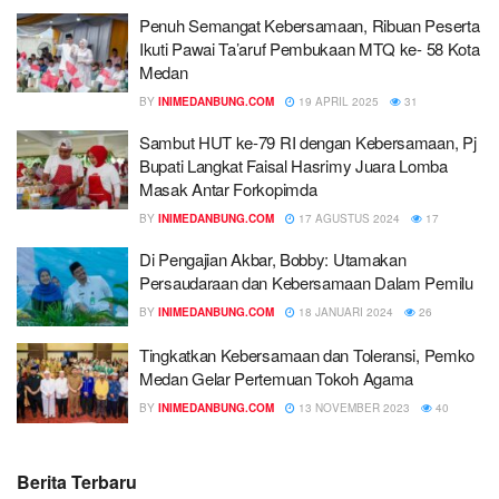
Penuh Semangat Kebersamaan, Ribuan Peserta
Ikuti Pawai Ta’aruf Pembukaan MTQ ke- 58 Kota
Medan
BY
INIMEDANBUNG.COM
19 APRIL 2025
31
Sambut HUT ke-79 RI dengan Kebersamaan, Pj
Bupati Langkat Faisal Hasrimy Juara Lomba
Masak Antar Forkopimda
BY
INIMEDANBUNG.COM
17 AGUSTUS 2024
17
Di Pengajian Akbar, Bobby: Utamakan
Persaudaraan dan Kebersamaan Dalam Pemilu
BY
INIMEDANBUNG.COM
18 JANUARI 2024
26
Tingkatkan Kebersamaan dan Toleransi, Pemko
Medan Gelar Pertemuan Tokoh Agama
BY
INIMEDANBUNG.COM
13 NOVEMBER 2023
40
Berita Terbaru