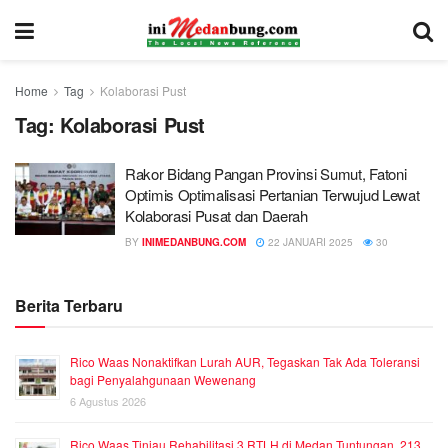
Home
Tag
Kolaborasi Pust
Tag:
Kolaborasi Pust
Rakor Bidang Pangan Provinsi Sumut, Fatoni
Optimis Optimalisasi Pertanian Terwujud Lewat
Kolaborasi Pusat dan Daerah
BY
INIMEDANBUNG.COM
22 JANUARI 2025
30
Berita Terbaru
Rico Waas Nonaktifkan Lurah AUR, Tegaskan Tak Ada Toleransi
bagi Penyalahgunaan Wewenang
6 Agustus 2026
Rico Waas Tinjau Rehabilitasi 3 RTLH di Medan Tuntungan, 213