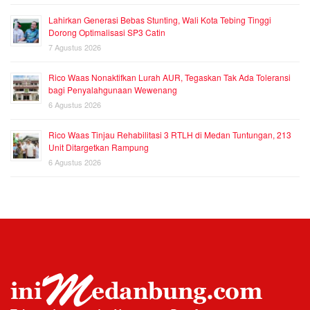
Lahirkan Generasi Bebas Stunting, Wali Kota Tebing Tinggi
Dorong Optimalisasi SP3 Catin
7 Agustus 2026
Rico Waas Nonaktifkan Lurah AUR, Tegaskan Tak Ada Toleransi
bagi Penyalahgunaan Wewenang
6 Agustus 2026
Rico Waas Tinjau Rehabilitasi 3 RTLH di Medan Tuntungan, 213
Unit Ditargetkan Rampung
6 Agustus 2026