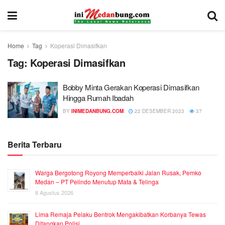
Home
Tag
Koperasi Dimasifkan
Tag:
Koperasi Dimasifkan
Bobby Minta Gerakan Koperasi Dimasifkan
Hingga Rumah Ibadah
BY
INIMEDANBUNG.COM
22 DESEMBER 2023
37
Berita Terbaru
Warga Bergotong Royong Memperbaiki Jalan Rusak, Pemko
Medan – PT Pelindo Menutup Mata & Telinga
8 Agustus 2026
Lima Remaja Pelaku Bentrok Mengakibatkan Korbanya Tewas
Ditangkap Polisi