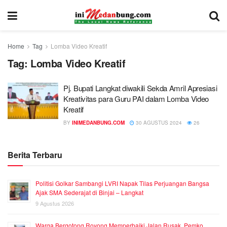
Home
Tag
Lomba Video Kreatif
Tag:
Lomba Video Kreatif
Pj. Bupati Langkat diwakili Sekda Amril Apresiasi
Kreativitas para Guru PAI dalam Lomba Video
Kreatif
BY
INIMEDANBUNG.COM
30 AGUSTUS 2024
26
Berita Terbaru
Politisi Golkar Sambangi LVRI Napak Tilas Perjuangan Bangsa
Ajak SMA Sederajat di Binjai – Langkat
9 Agustus 2026
Warga Bergotong Royong Memperbaiki Jalan Rusak, Pemko