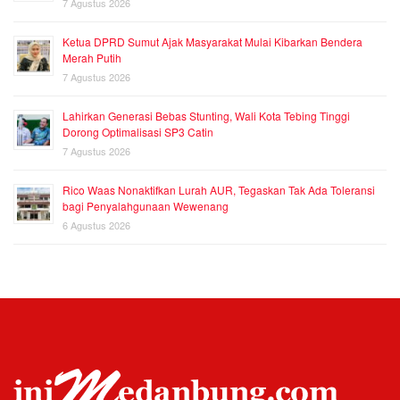
7 Agustus 2026
Ketua DPRD Sumut Ajak Masyarakat Mulai Kibarkan Bendera
Merah Putih
7 Agustus 2026
Lahirkan Generasi Bebas Stunting, Wali Kota Tebing Tinggi
Dorong Optimalisasi SP3 Catin
7 Agustus 2026
Rico Waas Nonaktifkan Lurah AUR, Tegaskan Tak Ada Toleransi
bagi Penyalahgunaan Wewenang
6 Agustus 2026