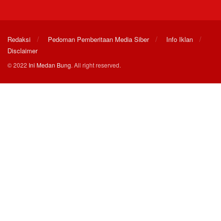
Redaksi
Pedoman Pemberitaan Media Siber
Info Iklan
Disclaimer
© 2022
Ini Medan Bung
. All right reserved.