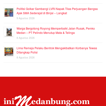
Politisi Golkar Sambangi LVRI Napak Tilas Perjuangan Bangsa
Ajak SMA Sederajat di Binjai – Langkat
9 Agustus 2026
Warga Bergotong Royong Memperbaiki Jalan Rusak, Pemko
Medan – PT Pelindo Menutup Mata & Telinga
8 Agustus 2026
Lima Remaja Pelaku Bentrok Mengakibatkan Korbanya Tewas
Ditangkap Polisi
8 Agustus 2026