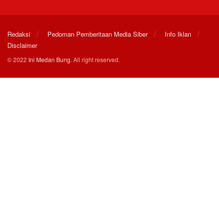
Redaksi
Pedoman Pemberitaan Media Siber
Info Iklan
Disclaimer
© 2022
Ini Medan Bung
. All right reserved.