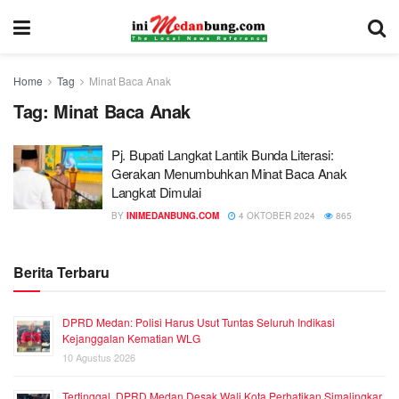
Home
Tag
Minat Baca Anak
Tag:
Minat Baca Anak
Pj. Bupati Langkat Lantik Bunda Literasi:
Gerakan Menumbuhkan Minat Baca Anak
Langkat Dimulai
BY
INIMEDANBUNG.COM
4 OKTOBER 2024
865
Berita Terbaru
DPRD Medan: Polisi Harus Usut Tuntas Seluruh Indikasi
Kejanggalan Kematian WLG
10 Agustus 2026
Tertinggal, DPRD Medan Desak Wali Kota Perhatikan Simalingkar