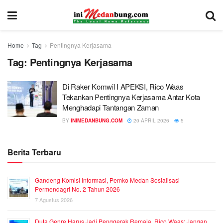
Home
Tag
Pentingnya Kerjasama
Tag:
Pentingnya Kerjasama
Di Raker Komwil I APEKSI, Rico Waas
Tekankan Pentingnya Kerjasama Antar Kota
Menghadapi Tantangan Zaman
BY
INIMEDANBUNG.COM
20 APRIL 2026
5
Berita Terbaru
Gandeng Komisi Informasi, Pemko Medan Sosialisasi
Permendagri No. 2 Tahun 2026
7 Agustus 2026
Duta Genre Harus Jadi Penggerak Remaja, Rico Waas: Jangan