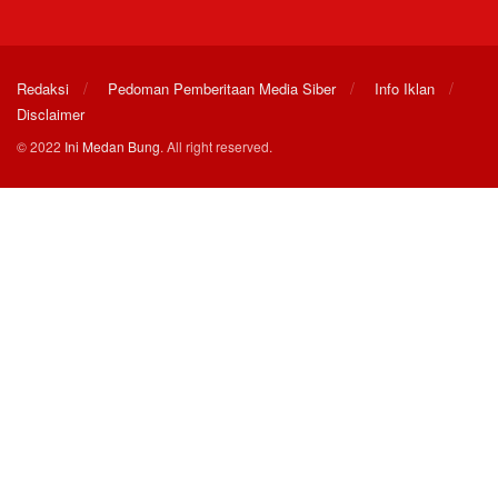
Redaksi
Pedoman Pemberitaan Media Siber
Info Iklan
Disclaimer
© 2022
Ini Medan Bung
. All right reserved.