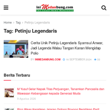
Home
Tag
Petinju Legendaris
Tag:
Petinju Legendaris
Cerita Unik Petinju Legendaris Syamsul Anwar,
Jadi Legenda Walau Tangan Kanan Mengidap
Polio
BY
INIMEDANBUNG.COM
16 SEPTEMBER 2024
33
Berita Terbaru
M Yusuf Gelar Napak Tilas Perjuangan, Tanamkan Pancasila dan
Wawasan Kebangsaan kepada Generasi Muda
9 Agustus 2026
Rico Waas Kerahkan Jajaran Gotong Royong Bersihkan Parit