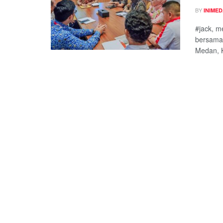
BY
INIME
#jack, m
bersama
Medan, K