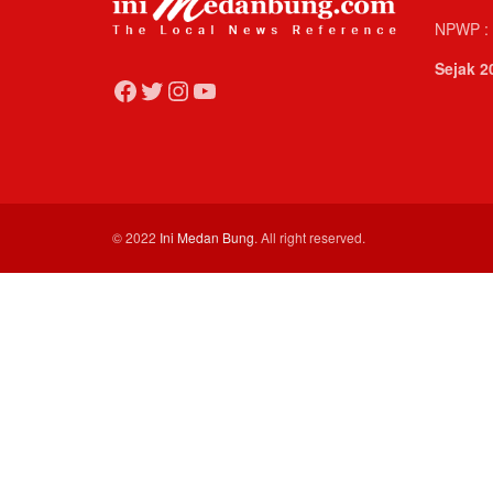
NPWP : 
Sejak 2
Facebook
Twitter
Instagram
YouTube
© 2022
Ini Medan Bung
. All right reserved.