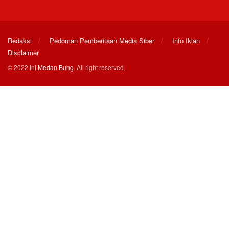
Redaksi
Pedoman Pemberitaan Media Siber
Info Iklan
Disclaimer
© 2022
Ini Medan Bung
. All right reserved.