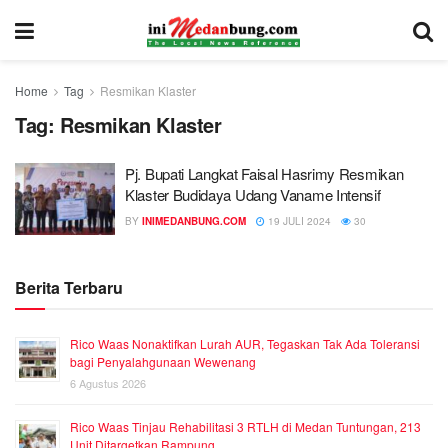
Home
Tag
Resmikan Klaster
Tag:
Resmikan Klaster
Pj. Bupati Langkat Faisal Hasrimy Resmikan
Klaster Budidaya Udang Vaname Intensif
BY
INIMEDANBUNG.COM
19 JULI 2024
30
Berita Terbaru
Rico Waas Nonaktifkan Lurah AUR, Tegaskan Tak Ada Toleransi
bagi Penyalahgunaan Wewenang
6 Agustus 2026
Rico Waas Tinjau Rehabilitasi 3 RTLH di Medan Tuntungan, 213
Unit Ditargetkan Rampung