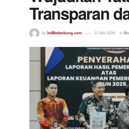
Transparan d
by
IniMedanbung.com
31 Mei 2026
in
Me