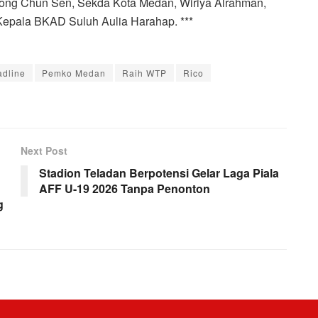
Wong Chun Sen, Sekda Kota Medan, Wiriya Alrahman,
 Kepala BKAD Suluh Aulia Harahap. ***
dline
Pemko Medan
Raih WTP
Rico
Next Post
Stadion Teladan Berpotensi Gelar Laga Piala
AFF U-19 2026 Tanpa Penonton
g