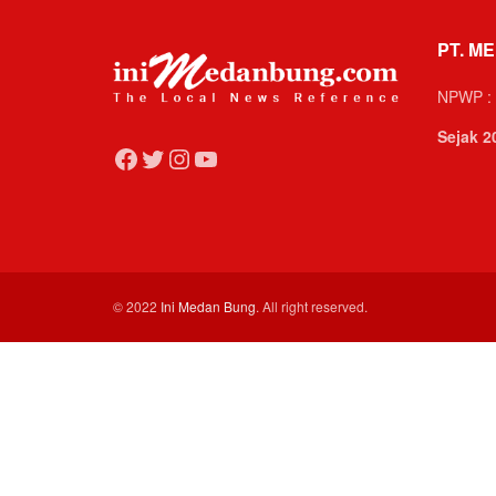
PT. ME
NPWP : 
Sejak 2
Facebook
Twitter
Instagram
YouTube
© 2022
Ini Medan Bung
. All right reserved.