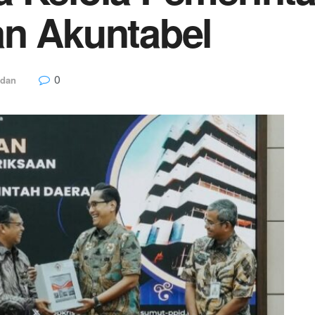
an Akuntabel
0
dan