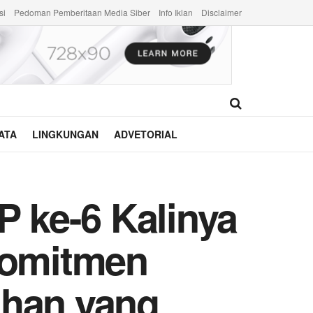
si
Pedoman Pemberitaan Media Siber
Info Iklan
Disclaimer
ATA
LINGKUNGAN
ADVETORIAL
 ke-6 Kalinya
Komitmen
ahan yang