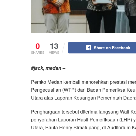
0
13
Share on Facebook
SHARES
VIEWS
#jack, medan –
Pemko Medan kembali menorehkan prestasi me
Pengecualian (WTP) dari Badan Pemeriksa Keu
Utara atas Laporan Keuangan Pemerintah Daer
Penghargaan tersebut diterima langsung Wali K
penyerahan Laporan Hasil Pemeriksaan (LHP) 
Utara, Paula Henry Simatupang, di Auditorium K