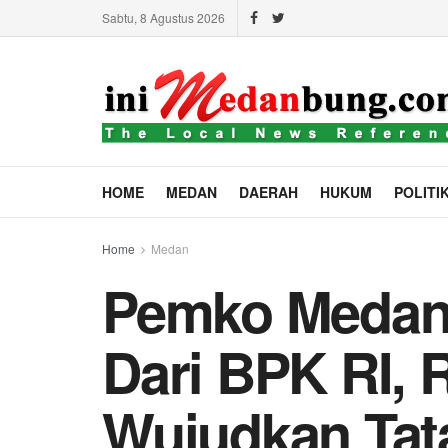
Sabtu, 8 Agustus 2026
HOME
MEDAN
DAERAH
HUKUM
POLITI
Home
Medan
Pemko Medan 
Dari BPK RI, 
Wujudkan Tat