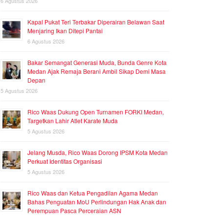
6 Agustus 2026
Kapal Pukat Teri Terbakar Diperairan Belawan Saat
Menjaring Ikan Ditepi Pantai
6 Agustus 2026
Bakar Semangat Generasi Muda, Bunda Genre Kota
Medan Ajak Remaja Berani Ambil Sikap Demi Masa
Depan
5 Agustus 2026
Rico Waas Dukung Open Turnamen FORKI Medan,
Targetkan Lahir Atlet Karate Muda
5 Agustus 2026
Jelang Musda, Rico Waas Dorong IPSM Kota Medan
Perkuat Identitas Organisasi
5 Agustus 2026
Rico Waas dan Ketua Pengadilan Agama Medan
Bahas Penguatan MoU Perlindungan Hak Anak dan
Perempuan Pasca Perceraian ASN