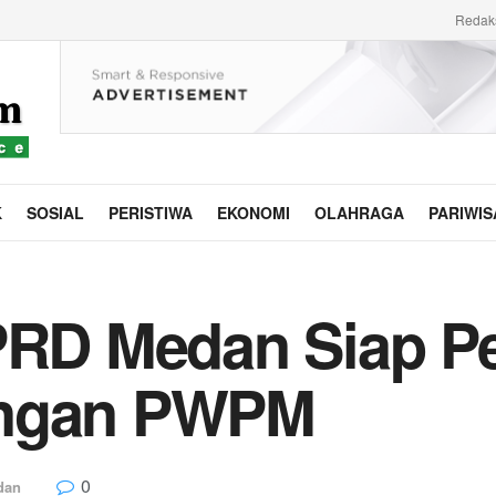
Redak
K
SOSIAL
PERISTIWA
EKONOMI
OLAHRAGA
PARIWIS
DPRD Medan Siap P
engan PWPM
0
dan