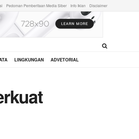
si
Pedoman Pemberitaan Media Siber
Info Iklan
Disclaimer
ATA
LINGKUNGAN
ADVETORIAL
erkuat