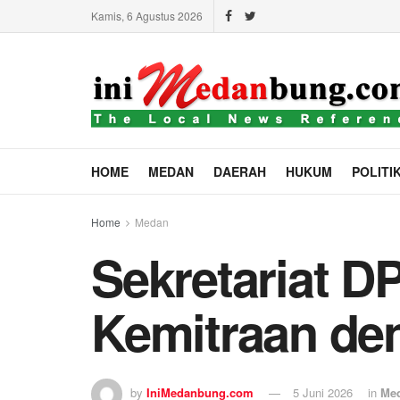
Kamis, 6 Agustus 2026
HOME
MEDAN
DAERAH
HUKUM
POLITI
Home
Medan
Sekretariat 
Kemitraan d
by
IniMedanbung.com
5 Juni 2026
in
Me