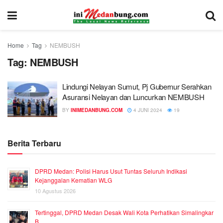
Home
Tag
NEMBUSH
Tag:
NEMBUSH
Lindungi Nelayan Sumut, Pj Gubernur Serahkan
Asuransi Nelayan dan Luncurkan NEMBUSH
BY
INIMEDANBUNG.COM
4 JUNI 2024
19
Berita Terbaru
DPRD Medan: Polisi Harus Usut Tuntas Seluruh Indikasi
Kejanggalan Kematian WLG
10 Agustus 2026
Tertinggal, DPRD Medan Desak Wali Kota Perhatikan Simalingkar
B