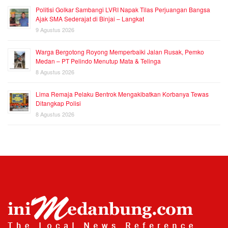
Politisi Golkar Sambangi LVRI Napak Tilas Perjuangan Bangsa
Ajak SMA Sederajat di Binjai – Langkat
9 Agustus 2026
Warga Bergotong Royong Memperbaiki Jalan Rusak, Pemko
Medan – PT Pelindo Menutup Mata & Telinga
8 Agustus 2026
Lima Remaja Pelaku Bentrok Mengakibatkan Korbanya Tewas
Ditangkap Polisi
8 Agustus 2026