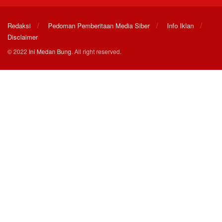
Redaksi
Pedoman Pemberitaan Media Siber
Info Iklan
Disclaimer
© 2022
Ini Medan Bung
. All right reserved.