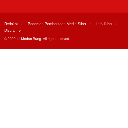
Redaksi
Pedoman Pemberitaan Media Siber
Info Iklan
Disclaimer
© 2022
Ini Medan Bung
. All right reserved.