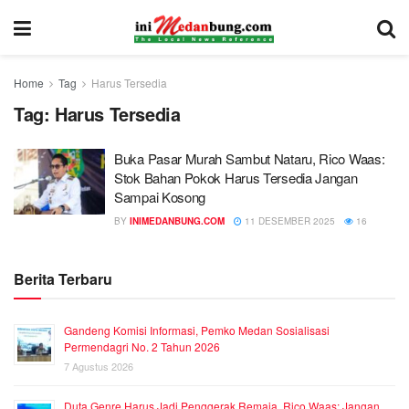
Home
Tag
Harus Tersedia
Tag:
Harus Tersedia
Buka Pasar Murah Sambut Nataru, Rico Waas:
Stok Bahan Pokok Harus Tersedia Jangan
Sampai Kosong
BY
INIMEDANBUNG.COM
11 DESEMBER 2025
16
Berita Terbaru
Gandeng Komisi Informasi, Pemko Medan Sosialisasi
Permendagri No. 2 Tahun 2026
7 Agustus 2026
Duta Genre Harus Jadi Penggerak Remaja, Rico Waas: Jangan